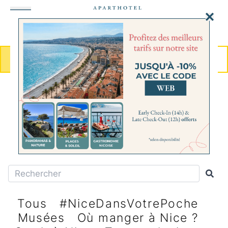
MENU
RÉSERVER
CITY-GUIDE
Dernières nouveautés à faire et à
découvrir...
Tous
#NiceDansVotrePoche
Musées
Où manger à Nice ?