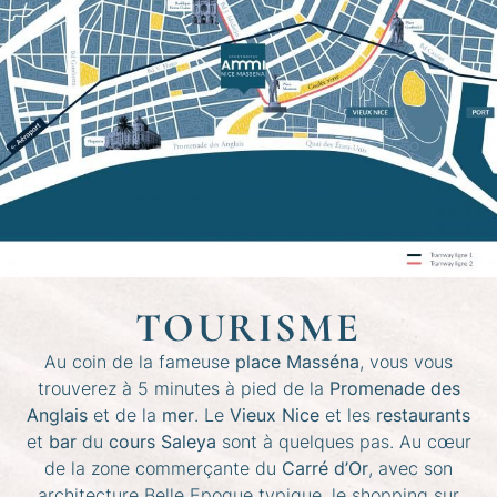
TOURISME
Au coin de la fameuse
place Masséna
, vous vous
trouverez à 5 minutes à pied de la
Promenade des
Anglais
et de la
mer
. Le
Vieux Nice
et les
restaurants
et
bar
du
cours Saleya
sont à quelques pas. Au cœur
de la zone commerçante du
Carré d’Or
, avec son
architecture Belle Epoque typique, le shopping sur