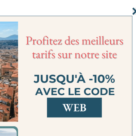
PARTEMENTS
SERVICES
LOCALISATION
OFFRES
FAQ
GALERIE
ROOM D
esse https://www.amminicemassena.com (ci-après : le " Site 
immatriculée au Registre du Commerce et des Sociétés de Pa
au capital social de 10000€, dont le siège social est si
5 (ci-après : " AMMI Nice Massena ").
 contenu se font dans le cadre des conditions d'utilisation d
aute accepte sans réserve les mentions suivantes : Le site es
; numéro de téléphone : +33 (0)1 83 56 95 62.