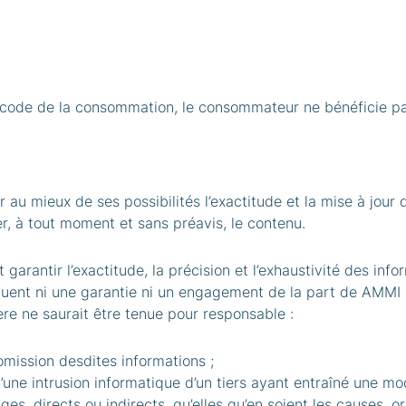
u code de la consommation, le consommateur ne bénéficie pas
au mieux de ses possibilités l’exactitude et la mise à jour d
er, à tout moment et sans préavis, le contenu.
rantir l’exactitude, la précision et l’exhaustivité des info
tituent ni une garantie ni un engagement de la part de AMMI
ière ne saurait être tenue pour responsable :
omission desdites informations ;
ne intrusion informatique d’un tiers ayant entraîné une mod
s, directs ou indirects, qu’elles qu’en soient les causes, o