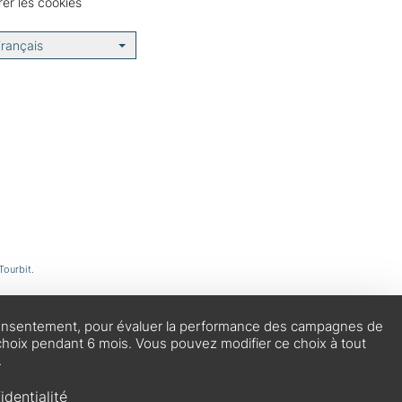
er les cookies
rançais
Tourbit.
re consentement, pour évaluer la performance des campagnes de
choix pendant 6 mois. Vous pouvez modifier ce choix à tout
.
identialité