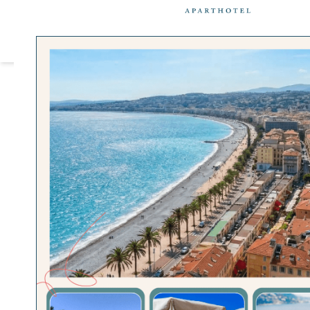
Panneau de gestion des cookies
NOS AP
MENTIONS LÉGALES
ÉDITEUR
Le Site, accessible notamment à l'adr
Massena, société de droit français, 
966 ; numéro de TVA FR96423128966, 
numéro de téléphone +33 4 93 82 10 0
L'accès au site et l'utilisation de son
et en naviguant sur celui-ci, l'intern
WEBCOM, 22 rue Larrey - 75005 Paris 