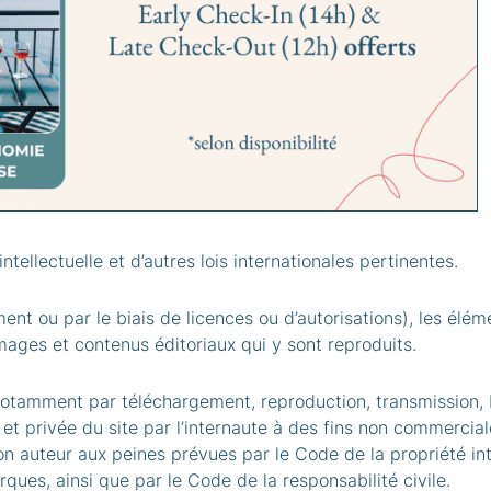
m
ous les éléments qui le composent (notamment textes, schéma
idéos, représentations graphiques ou éditoriales, logos, etc.
ntellectuelle et d’autres lois internationales pertinentes.
nt ou par le biais de licences ou d’autorisations), les élé
mages et contenus éditoriaux qui y sont reproduits.
e, notamment par téléchargement, reproduction, transmission, 
le et privée du site par l’internaute à des fins non commercial
on auteur aux peines prévues par le Code de la propriété in
rques, ainsi que par le Code de la responsabilité civile.