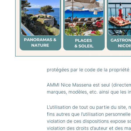
Site officiel : www.agencewebcom.co
PROPRIÉTÉ INTELLECTUELLE
Le site dans son ensemble ainsi que t
images, photographies, illustrations, v
protégées par le code de la propriété i
AMMI Nice Massena est seul (directeme
marques, modèles, etc. ainsi que les i
L’utilisation de tout ou partie du sit
fins autres que l’utilisation personnel
violation de ces dispositions expose s
violation des droits d’auteur et des ma