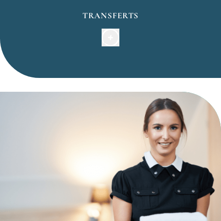
TRANSFERTS
Sens Nice à Aéroport :
8h-20h :
1-4 personnes =
37€
4-8 personnes = 57€
20h-8h : +25%
Sens Aéroport à Nice : +15€