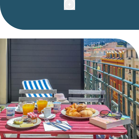
choix de différents types de pain et mini-
viennoiseries, crêpes, d’une sélection de céréales,
graines et fruits secs. Notre offre salée de
charcuterie, fromage et tapenades locales est
complémentée par différents choix de confitures,
miel, yaourts et jus de fruits bio. Nous disposons
d’options sans gluten et de lait végétal.