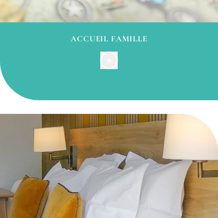
ACCUEIL FAMILLE
Pour les petits comme les plus grands, nous mettons
à votre disposition toute une série de livres et de
jeux de société pour vous permettre de passer un
agréable moment en famille ou entre amis.
Rapprochez-vous de la réception qui vous fera part
des jeux disponibles et des conditions de prêt.
(Monopoli, Scrabble, UNO, jeux de cartes, …)
Vous pourrez disposer sur demande à la réception
d’un nécessaire pour les tout-petits : rehausseur de
chaise, lit bébé, baignoire.