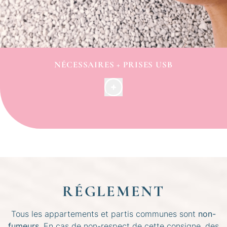
NÉCESSAIRES + PRISES USB
Vous trouverez également à la réception :
des nécessaires d’hygiène (brosse à dent, rasoir,
serviettes hygiéniques…)
des sets de coutures
des adaptateurs
des chargeurs téléphoniques
flûtes de champagne
Votre chambre possède plusieurs prises électriques
220v/50HZ, vous y trouverez également des prises
RÉGLEMENT
USB.
Tous les appartements et partis communes sont
non-
fumeurs
. En cas de non-respect de cette consigne, des