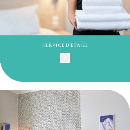
SERVICE D'ÉTAGE
Pour votre plus grand confort,
votre appartement est nettoyé
sur simple
demande
au plus tard
la veille pour le
lendemain
, entre 9h00 et 15h30.