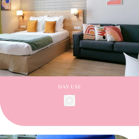
DAY USE
Besoin d’un lieu de
télétravail
ou d’une étape
de
repos
pour la journée ?
Vous pouvez louer un appartement
à la journée
(Day
Use) et jouir d’un
lit confortable
pour décompresser,
d’un
espace de
travail
et d’une
kitchenette
pour vous
préparer un petit en-cas.