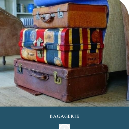
Location de chambre à la journée :
Entre 11h et 15h : 50€
Entre 10h et 17h : 70€
(Supplément surclassement en chambre plus
spacieuse ou balcon selon disponibilité : 20€)
BAGAGERIE
Si vous ne souhaitez pas vous encombrer de vos