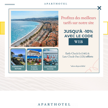
MENU
RÉSERVER
SUIVEZ-NOUS SUR
INSTAGRAM
@amminicemassena