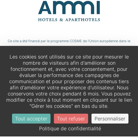
Ce site a été financé par le programme COSME de l'Union européenne dans le
cadre du projet Tourbit.
Les cookies sont utilisés sur ce site pour mesurer le
nombre de visiteurs afin d'améliorer son
fonctionnement et, avec votre consentement, pour
évaluer la performance des campagnes de
communication et pour proposer des contenus tiers
afin d'améliorer votre expérience d'utilisateur. Nous
conservons votre choix pendant 6 mois. Vous pouvez
modifier ce choix à tout moment en cliquant sur le lien
"Gérer les cookies" en bas du site.
Tout accepter
Tout refuser
Personnaliser
FR
DE
Politique de confidentialité