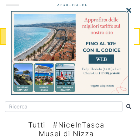
MENU
PRENOTA
CITY-GUIDE
Le ultime cose da fare e da
scoprire
Tutti
#NiceInTasca
Musei di Nizza