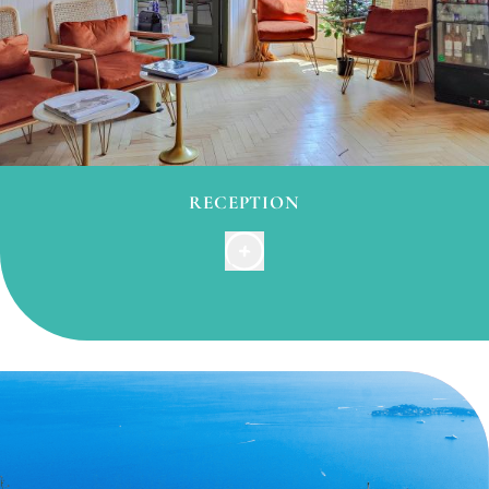
da burro, marmellata e Nutella.
RECEPTION
La nostra reception è aperta tutti i giorni
dalle 8 alle
20
, ma il nostro fantastico team è
raggiungibile 24
ore su 24 al numero
04 93 82 10 05
. Poiché ci
impegniamo a soddisfare le esigenze di tutti,
abbiamo una serie di
servizi extra
disponibili
gratuitamente su richiesta, come diversi tipi di
cuscini, stoviglie extra, kit di prodotti per l'igiene,
ecc. Il vostro
bagaglio
è al sicuro con noi se
desiderate lasciarlo con noi mentre aspettate che la