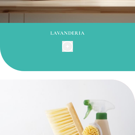
LAVANDERIA
Possiamo
lavare
,
asciugare
e
piegare
(senza stirare)
l'equivalente di una macchina da
5 kg
per
9 €
.
Vi preghiamo di portare il bucato alla reception e di
indicarci la temperatura di lavaggio (30 o 40 gradi)
e se desiderate separare i capi bianchi dai colori
scuri (avrete bisogno di 2 lavaggi separati). La
biancheria sarà
disponibile 24 ore dopo alla
reception o lasciata in camera.