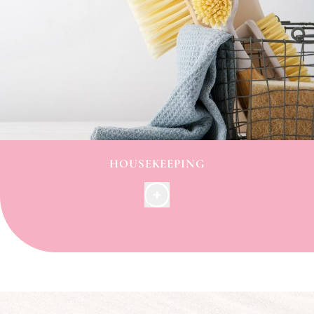
HOUSEKEEPING
Per un maggiore comfort, il vostro appartamento
sarà
pulito
su richiesta
, al più tardi il giorno prima
per il giorno successivo. Il team sarà presente tra le
9.00 e le 15.30.