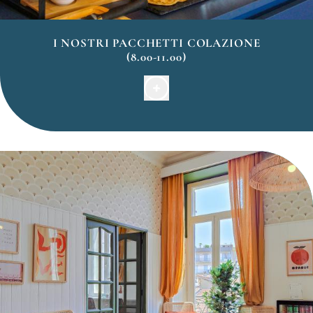
I NOSTRI PACCHETTI COLAZIONE
(8.00-11.00)
Buffet :
La colazione a buffet vi offre la più ampia
scelta di diversi tipi di pane e prodotti da forno,
crêpes, una selezione di cereali, semi e frutta secca.
La nostra selezione salata di salumi, formaggi e paté
di olive locali è completata da una scelta di
marmellate, miele, yogurt e succhi di frutta
biologici. Abbiamo opzioni di latte senza glutine e a
base vegetale.
Servizio in camera :
Godetevi la colazione nel
comfort del vostro appartamento. È composta da
pane, dolci, una bevanda calda (tè, caffè,
cioccolata), succo d'arancia, yogurt, accompagnati