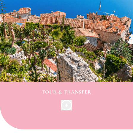
vostra camera sia pronta o dopo aver fatto il check-
out. Affidatevi al nostro team di accoglienza come a
un AMMI ( un amico!). Saranno a vostra disposizione
per
consigliarvi
(dagli orari dei treni alle destinazioni
degli autobus, dal piccolo bistrot al bar alla moda,
alle visite guidate o alle passeggiate...) per
rispondere alle vostre domande, reagire in caso di
problemi, aiutarvi...
TOUR & TRANSFER
Scopri la Costa Azzurra in tutta semplicità:
Approfitta al massimo del tuo soggiorno sulla Costa
Azzurra grazie alla
nostra offerta di servizi turistici: