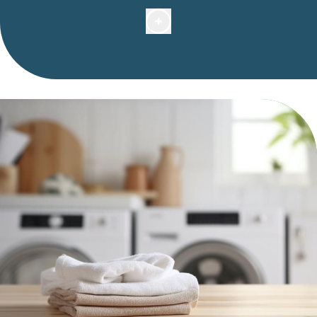
Ci troviamo in una
strada pedonale
senza accesso
diretto in auto.
Abbiamo una
convenzione
con l'Interparking
Grimaldi, situato in rue Maccarani 11, a 5 minuti a
piedi dall'hotel.
Se acquistate il vostro biglietto alla nostra reception,
beneficerete di una
tariffa preferenziale
di 26 €
invece di 32,20 € per 24 ore di parcheggio.