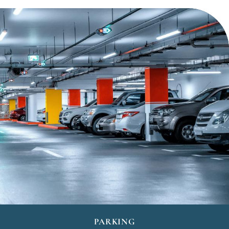
Tour guidati
a Monaco, Cannes, Antibes, Saint-
Tropez e nei più bei villaggi provenzali
Spiaggia privata
per la giornata
Trasferimenti privati
dall’aeroporto
French Riviera Pass
per scoprire oltre 60 attività
gratuite o a prezzo ridotto (tour in autobus, gita in
barca, ville e musei...)
PARKING