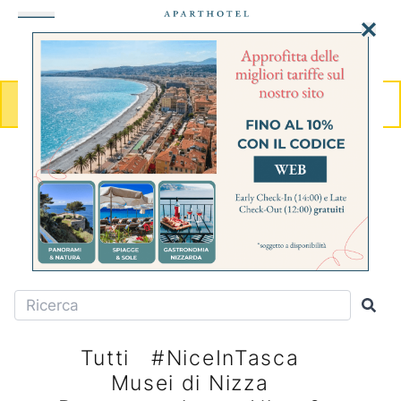
MENU
PRENOTA
CITY-GUIDE
Le ultime cose da fare e da
scoprire
Tutti
#NiceInTasca
Musei di Nizza