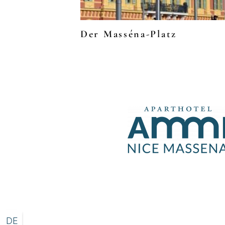
Der Masséna-Platz
DE
IT