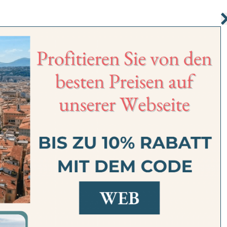
MENTS
DIENSTLEISTUNGEN
LAGE
VORZUGSANGEBOTE
FAQ
GALERIE
CITY-GUIDE
Neuigkeiten zu tun und zu entdecke
ssen in Nizza?
Ausgehen in Nizza
he Ereignisse
Events
#NizzaInIhre
t : Unsere Aktualitäten
Wenn es re
Aktivitäten in Nizza