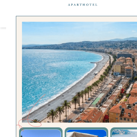
Cookie-Einstellungen
UNSERE APART
Tous
Museen
Wo e
Sportlic
Was noch komm