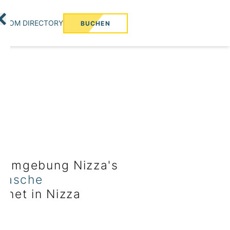
ROOM DIRECTORY
BUCHEN
n
Umgebung Nizza's
rTasche
gnet in Nizza